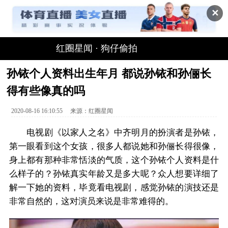
✕
红圈星闻
·
狗仔偷拍
孙铱个人资料出生年月 都说孙铱和孙俪长
得有些像真的吗
2020-08-16 16:10:55
来源：
红圈星闻
电视剧《以家人之名》中齐明月的扮演者是孙铱，
第一眼看到这个女孩，很多人都说她和孙俪长得很像，
身上都有那种非常恬淡的气质，这个孙铱个人资料是什
么样子的？孙铱真实年龄又是多大呢？众人想要详细了
解一下她的资料，毕竟看电视剧，感觉孙铱的演技还是
非常自然的，这对演员来说是非常难得的。