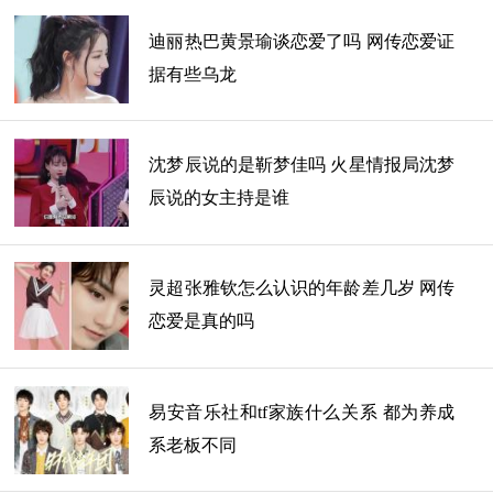
迪丽热巴黄景瑜谈恋爱了吗 网传恋爱证
据有些乌龙
沈梦辰说的是靳梦佳吗 火星情报局沈梦
辰说的女主持是谁
灵超张雅钦怎么认识的年龄差几岁 网传
孙铱的真实年龄网上并没有详细的资料，根据一些
恋爱是真的吗
资料，我们看到孙铱在2011年时说是18岁，这应该就是
1993年出生，但后来到了2016年又有报道说她才20
岁，这样子她就是1996年出生，也是因为不同种类的新
易安音乐社和tf家族什么关系 都为养成
闻太多，真真假假，我们没办法辨别，她究竟是哪一年
系老板不同
出生的。