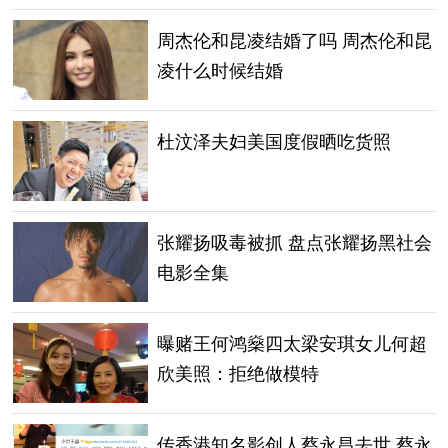
周杰伦和昆凌结婚了吗 周杰伦和昆
凌什么时候结婚
杜汶泽夫妇美国度假晒吃货照
张耀扬吸毒被抓 盘点张耀扬黑社会
电影全集
曝赌王何鸿燊四太梁安琪女儿何超
欣美照：拒绝做模特
传香港知名影创人蔡永昌去世 蔡永