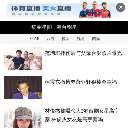
✕
红圈星闻 · 港台明星
STAR
八卦
悦听
视角
图库
范玮琪摔伤后与父母合影照片曝光
柯震东微博夸萧亚轩很棒会幸福
林俊杰被曝恋大2岁台剧女星高宇
蓁 林俊杰女友是高宇蓁吗