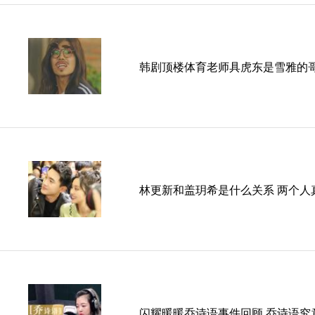
韩剧顶楼体育老师具虎东是雪雅的哥
林更新和盖玥希是什么关系 两个人
闪耀暖暖乔诗语事件回顾 乔诗语究