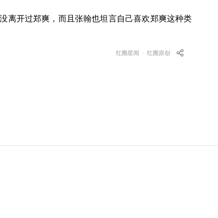
没离开过郑爽，而且张翰也坦言自己喜欢郑爽这种类
红圈星闻
·
红圈原创