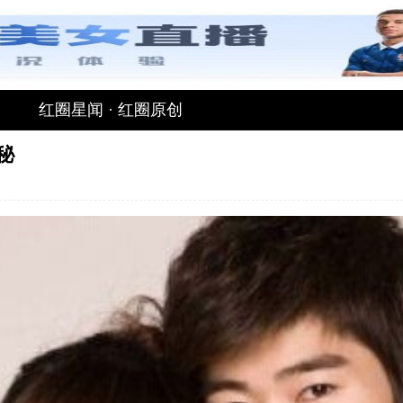
红圈星闻
·
红圈原创
秘